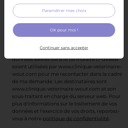
Paramétrer mes choix
OK pour moi !
(1) Veuillez ne pas saisir d'informations personnelles.
Continuer sans accepter
En cochant cette case, j’accepte que les
données saisies dans le formulaire ci-dessus
soient utilisées par www.clinique-veterinaire-
wout.com pour me recontacter dans le cadre
de ma demande. Les destinataires sont
www.clinique-veterinaire-wout.com et son
sous-traitant en charge du serveur web. Pour
plus d'informations sur le traitement de vos
données et l'exercice de vos droits, reportez-
vous à notre
politique de confidentialité
.